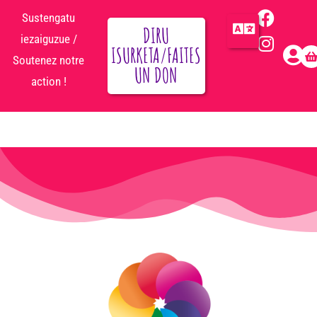
Sustengatu
DIRU
iezaiguzue /
ISURKETA/FAITES
Soutenez notre
UN DON
action !