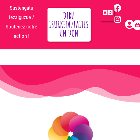
Sustengatu
DIRU
iezaiguzue /
ISURKETA/FAITES
Soutenez notre
UN DON
action !