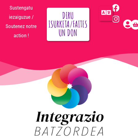
Sustengatu
DIRU
iezaiguzue /
ISURKETA/FAITES
Soutenez notre
UN DON
action !