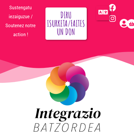
Sustengatu
DIRU
iezaiguzue /
ISURKETA/FAITES
Soutenez notre
UN DON
action !