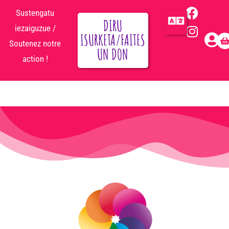
Sustengatu
DIRU
iezaiguzue /
ISURKETA/FAITES
Soutenez notre
UN DON
action !