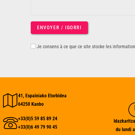
ENVOYER / IGORRI
Je consens à ce que ce site stocke les informatio
41, Espainiako Etorbidea
64250 Kanbo
+33(0)5 59 85 89 24
Idazkaritza
+33(0)6 49 79 90 45
du lundi 