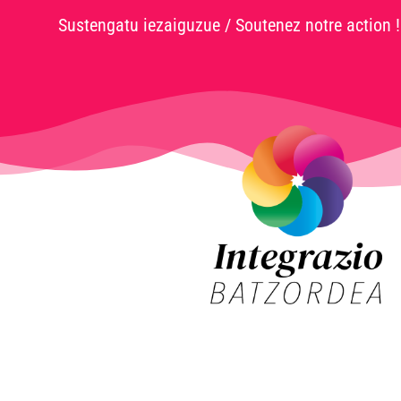
Sustengatu iezaiguzue / Soutenez notre action !