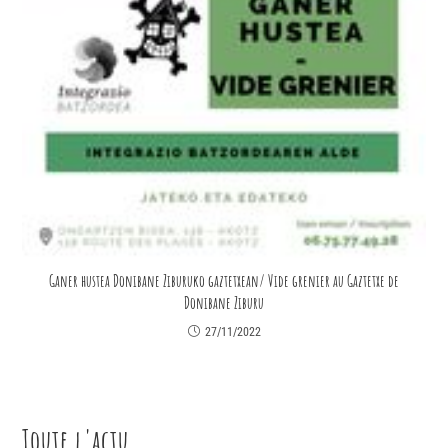
Ganer hustea Donibane Ziburuko gaztetxean/ Vide grenier au Gaztetxe de
Donibane Ziburu
27/11/2022
Toute l'actu