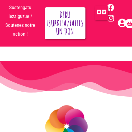
Sustengatu
DIRU
iezaiguzue /
ISURKETA/FAITES
Soutenez notre
UN DON
action !