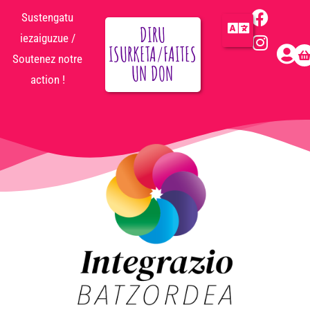
Sustengatu
DIRU
iezaiguzue /
ISURKETA/FAITES
Soutenez notre
UN DON
action !