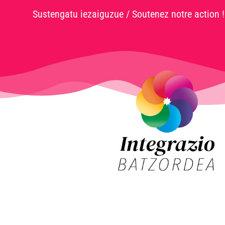
Sustengatu iezaiguzue / Soutenez notre action !