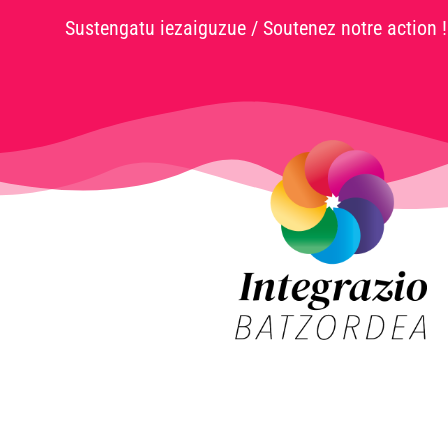
Sustengatu iezaiguzue / Soutenez notre action !