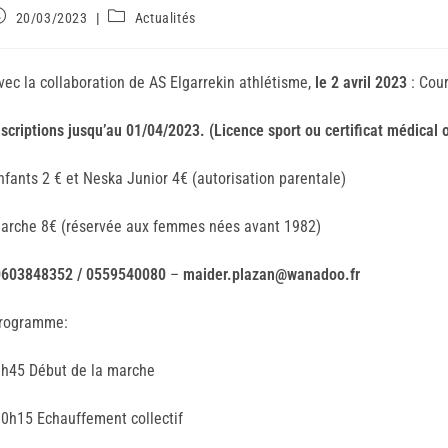
20/03/2023
Actualités
vec la collaboration de AS Elgarrekin athlétisme,
le 2 avril 2023
: Cour
nscriptions jusqu’au 01/04/2023. (Licence sport ou certificat médical o
nfants 2 € et Neska Junior 4€ (autorisation parentale)
arche 8€ (réservée aux femmes nées avant 1982)
603848352 / 0559540080
–
maider.plazan@wanadoo.fr
rogramme:
9h45 Début de la marche
10h15 Echauffement collectif