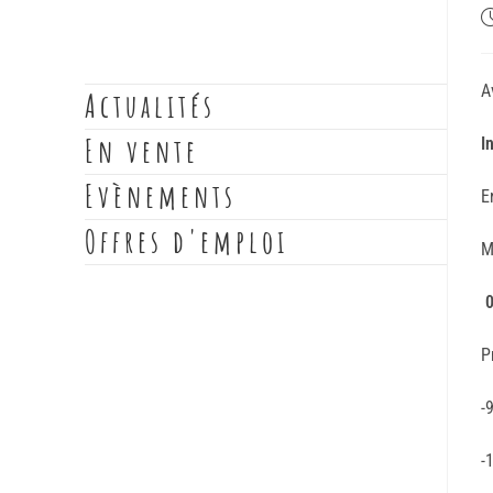
A
Actualités
En vente
I
Evènements
E
Offres d'emploi
M
0
P
-
-