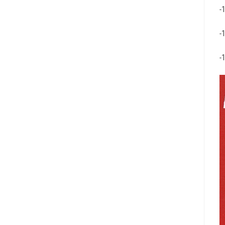
-
-
-