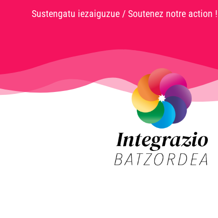
Sustengatu iezaiguzue / Soutenez notre action !