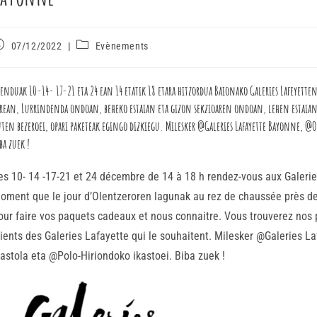
07/12/2022
Evènements
enduak 10-14- 17-21 eta 24 ean 14 etatik 18 etara hitzordua Baionako Galeries Lafeyet
rean, Lurrindenda ondoan, beheko estaian eta gizon sekzioaren ondoan, lehen estaian. 
ten bezeroei, opari paketeak egingo dizkiegu. Milesker @Galeries Lafayette Bayonne, 
ba zuek !
es 10- 14 -17-21 et 24 décembre de 14 à 18 h rendez-vous aux Galeri
oment que le jour d’Olentzeroren lagunak au rez de chaussée près de
our faire vos paquets cadeaux et nous connaitre. Vous trouverez nos 
lients des Galeries Lafayette qui le souhaitent. Milesker @Galeries
kastola eta @Polo-Hiriondoko ikastoei. Biba zuek !