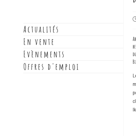
Actualités
Ab
En vente
be
Evènements
du
Bi
Offres d'emploi
L
m
p
c
I