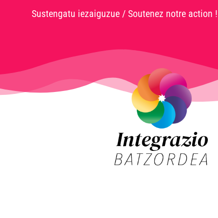
Sustengatu iezaiguzue / Soutenez notre action !