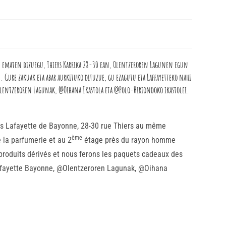
ten ematen dizuegu, Thiers Karrika 28-30 ean, Olentzeroren Lagunen egun
Gure zakuak eta abar aurkituko dituzue, gu ezagutu eta Laffayetteko nahi
@Olentzeroren Lagunak, @Oihana Ikastola eta @Polo-Hiriondoko ikastolei.
es Lafayette de Bayonne, 28-30 rue Thiers au même
ème
 la parfumerie et au 2
étage près du rayon homme
produits dérivés et nous ferons les paquets cadeaux des
 Lafayette Bayonne, @Olentzeroren Lagunak, @Oihana