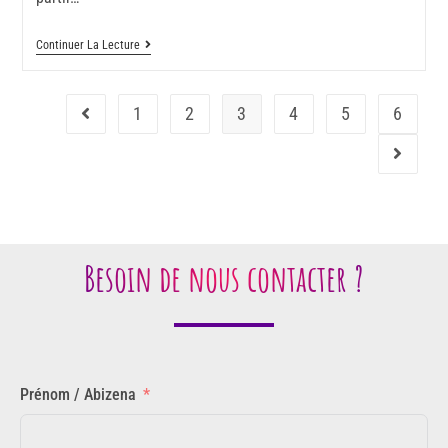
Continuer La Lecture
1
2
3
4
5
6
Besoin de nous contacter ?
Prénom / Abizena