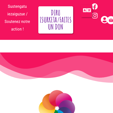
Sustengatu
DIRU
iezaiguzue /
ISURKETA/FAITES
Soutenez notre
UN DON
action !