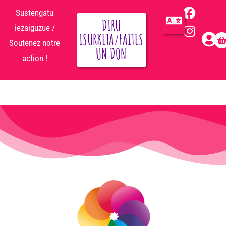
Sustengatu
DIRU
iezaiguzue /
ISURKETA/FAITES
Soutenez notre
UN DON
action !