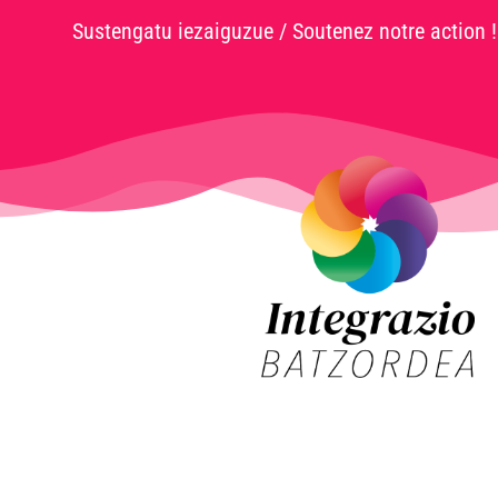
Sustengatu iezaiguzue / Soutenez notre action !