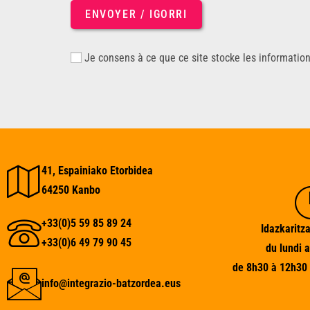
ENVOYER / IGORRI
Je consens à ce que ce site stocke les informatio
41, Espainiako Etorbidea
64250 Kanbo
+33(0)5 59 85 89 24
Idazkaritza
+33(0)6 49 79 90 45
du lundi 
de 8h30 à 12h30 
info@integrazio-batzordea.eus