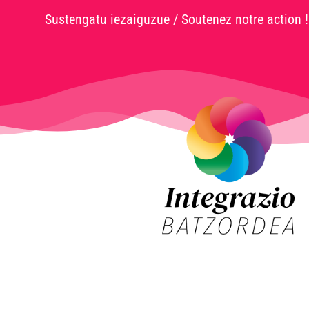
Sustengatu iezaiguzue / Soutenez notre action !