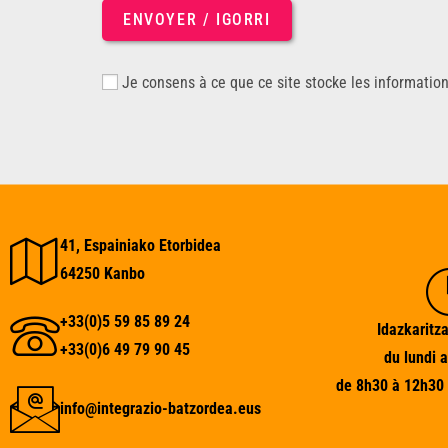
ENVOYER / IGORRI
Je consens à ce que ce site stocke les informatio
41, Espainiako Etorbidea
64250 Kanbo
+33(0)5 59 85 89 24
Idazkaritza
+33(0)6 49 79 90 45
du lundi 
de 8h30 à 12h30 
info@integrazio-batzordea.eus