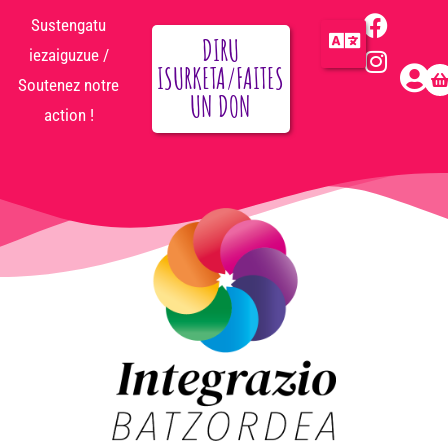
Sustengatu
DIRU
iezaiguzue /
ISURKETA/FAITES
Soutenez notre
UN DON
action !