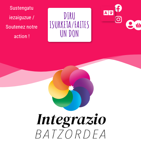
Sustengatu
DIRU
iezaiguzue /
ISURKETA/FAITES
Soutenez notre
UN DON
action !