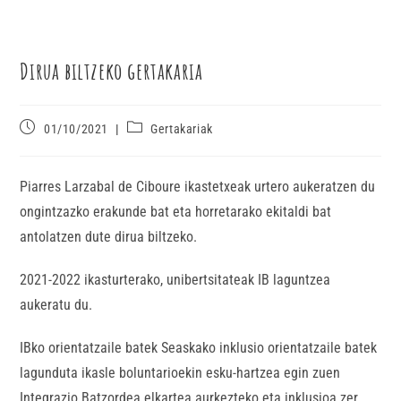
Dirua biltzeko gertakaria
01/10/2021
Gertakariak
Piarres Larzabal de Ciboure ikastetxeak urtero aukeratzen du
ongintzazko erakunde bat eta horretarako ekitaldi bat
antolatzen dute dirua biltzeko.
2021-2022 ikasturterako, unibertsitateak IB laguntzea
aukeratu du.
IBko orientatzaile batek Seaskako inklusio orientatzaile batek
lagunduta ikasle boluntarioekin esku-hartzea egin zuen
Integrazio Batzordea elkartea aurkezteko eta inklusioa zer