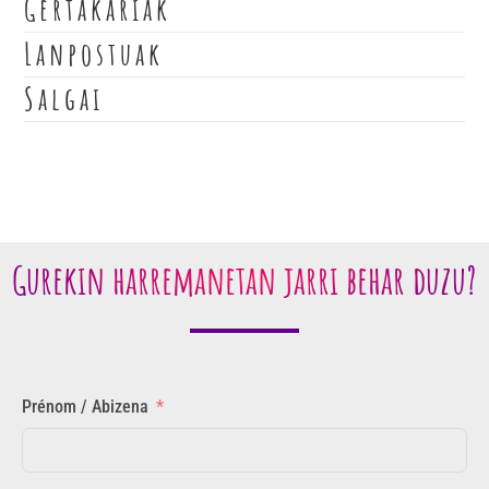
Gertakariak
Lanpostuak
Salgai
Gurekin harremanetan jarri behar duzu?
Prénom / Abizena