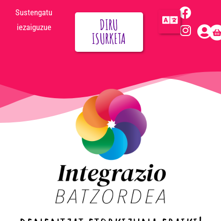
Sustengatu
DIRU
iezaiguzue
ISURKETA