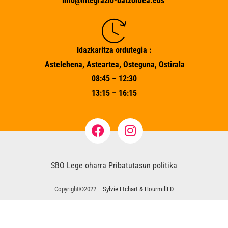
info@integrazio-batzordea.eus
Idazkaritza ordutegia :
Astelehena, Asteartea, Osteguna, Ostirala
08:45 – 12:30
13:15 – 16:15
SBO
Lege oharra
Pribatutasun politika
Copyright©2022 –
Sylvie Etchart & HourmillED