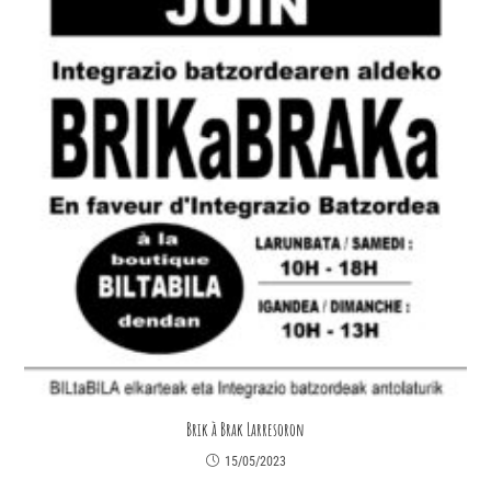
Brik à Brak Larresoron
15/05/2023