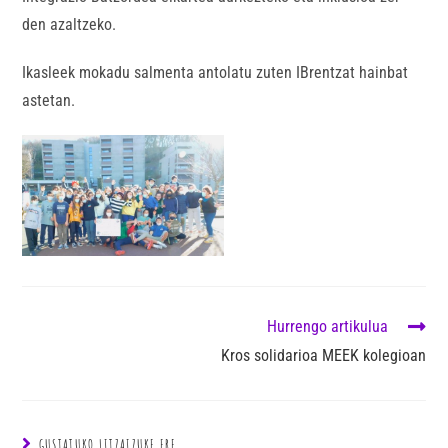
den azaltzeko.
Ikasleek mokadu salmenta antolatu zuten IBrentzat hainbat
astetan.
Hurrengo artikulua
Kros solidarioa MEEK kolegioan
GUSTATUKO LITZAIZUKE ERE