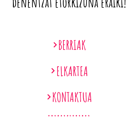
denentzat etorkizuna eraiki!
BERRIAK
ELKARTEA
KONTAKTUA