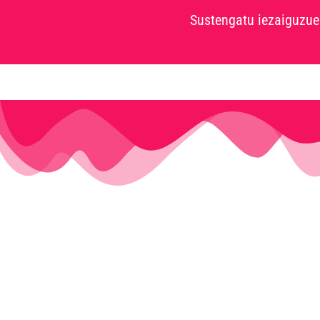
Sustengatu iezaiguzue