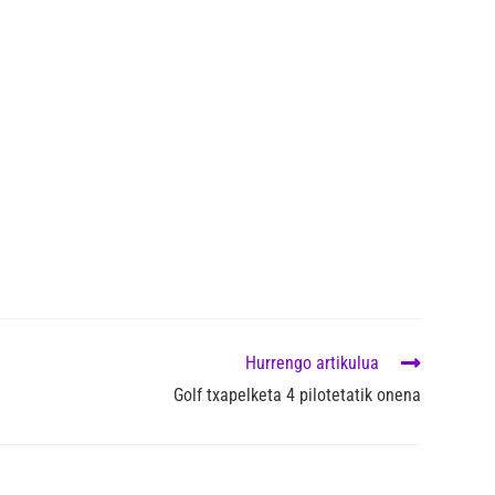
Hurrengo artikulua
Golf txapelketa 4 pilotetatik onena