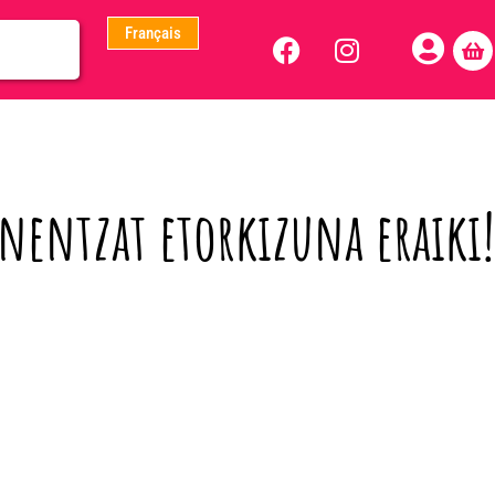
Français
nentzat etorkizuna eraiki!