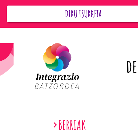
DIRU ISURKETA
de
BERRIAK