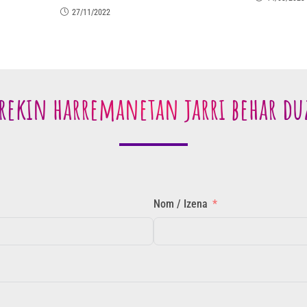
27/11/2022
rekin harremanetan jarri behar du
Nom / Izena