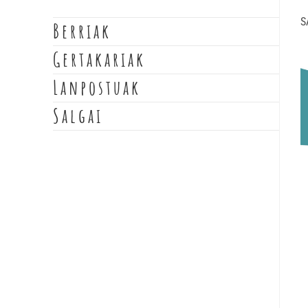
S
Berriak
Gertakariak
Lanpostuak
Salgai