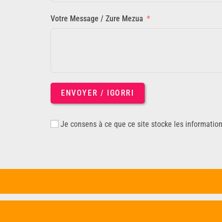
Votre Message / Zure Mezua
ENVOYER / IGORRI
Je consens à ce que ce site stocke les informatio