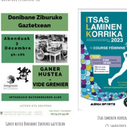
Itsas Laminen korrik
Ganer hustea Donibane Ziburuko gaztetxean
14/03/2023