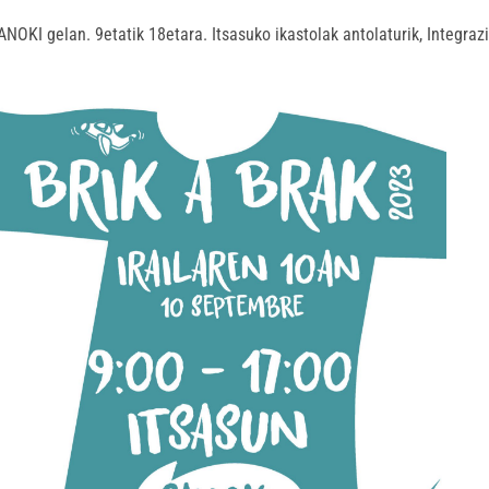
ANOKI gelan. 9etatik 18etara. Itsasuko ikastolak antolaturik, Integra