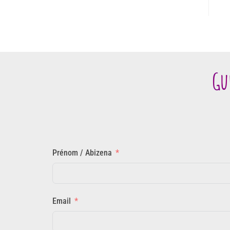
Gu
Prénom / Abizena
Email