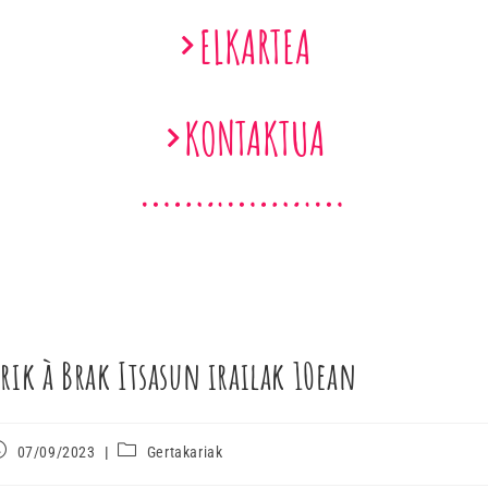
ELKARTEA
KONTAKTUA
rik à Brak Itsasun irailak 10ean
07/09/2023
Gertakariak