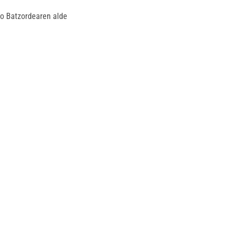
zio Batzordearen alde