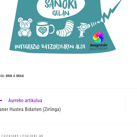
AGS
:
BRIK À BRAK
Aurreko artikulua
aner Hustea Bidarten (Zirlinga)
GUSTATUKO LITZAIZUKE ERE