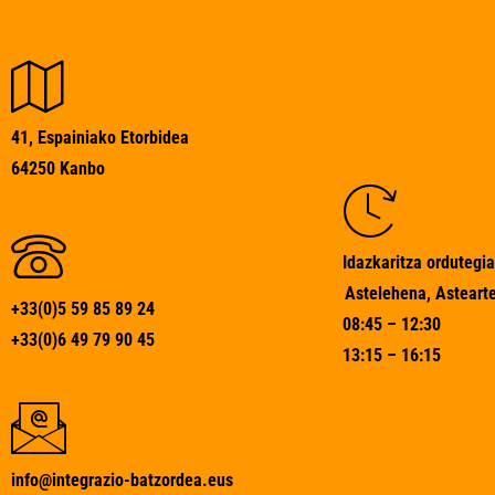
41, Espainiako Etorbidea
64250 Kanbo
Idazkaritza ordutegia
Astelehena, Astearte
+33(0)5 59 85 89 24
08:45 – 12:30
+33(0)6 49 79 90 45
13:15 – 16:15
info@integrazio-batzordea.eus