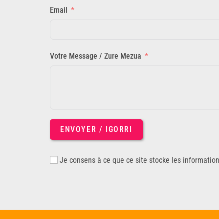
Email
Votre Message / Zure Mezua
ENVOYER / IGORRI
Je consens à ce que ce site stocke les informatio