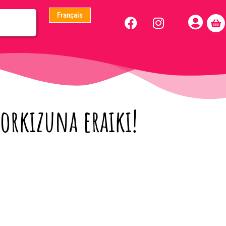
Français
orkizuna eraiki!