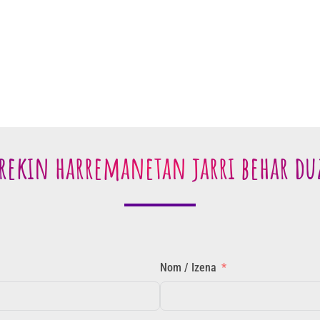
rekin harremanetan jarri behar du
Nom / Izena