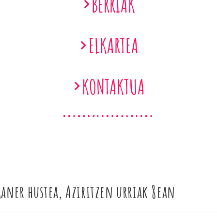
BERRIAK
ELKARTEA
KONTAKTUA
aner hustea, Aziritzen urriak 8ean