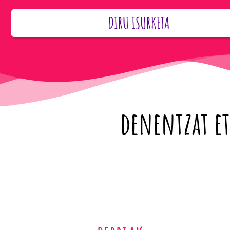
DIRU ISURKETA
denentzat et