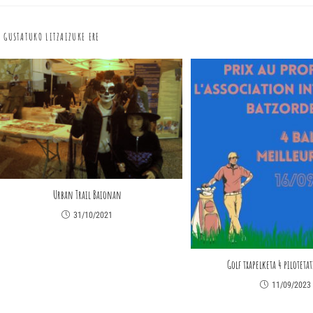
GUSTATUKO LITZAIZUKE ERE
Urban Trail Baionan
31/10/2021
Golf txapelketa 4 pilotet
11/09/2023