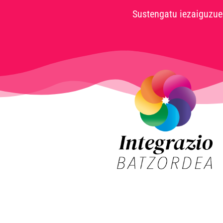
Sustengatu iezaiguzue