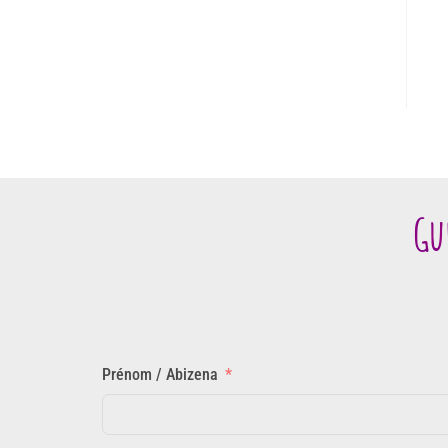
Gu
Prénom / Abizena