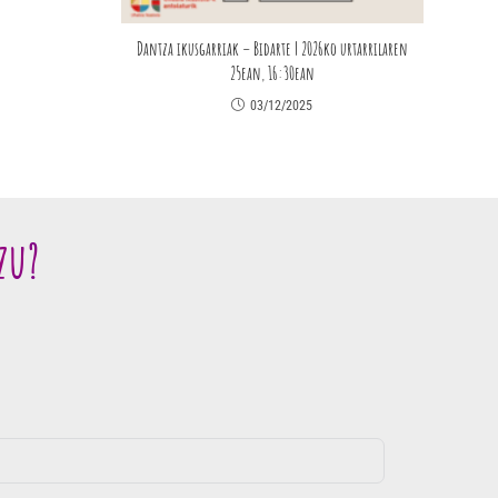
Dantza ikusgarriak – Bidarte | 2026ko urtarrilaren
25ean, 16:30ean
03/12/2025
zu?