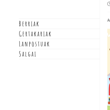
A
Berriak
Gertakariak
Lanpostuak
Salgai