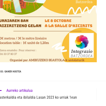
AGS
:
GANER HUSTEA
Aurreko artikulua
asterkaldia eta ibilaldia Lasan 2023 ko urriak 1ean