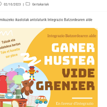
02/10/2023
Gertakariak
mikuzeko ikastolak antolaturik Integrazio Batzordearen alde