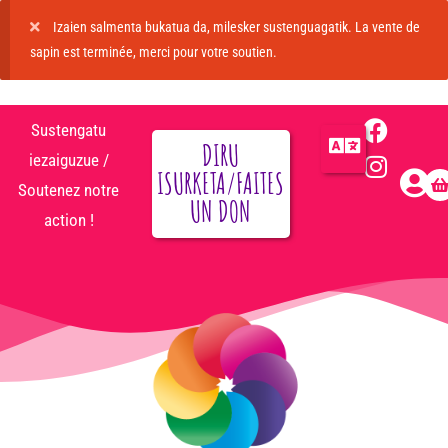
Izaien salmenta bukatua da, milesker sustenguagatik. La vente de
sapin est terminée, merci pour votre soutien.
Sustengatu
DIRU
iezaiguzue /
ISURKETA/FAITES
Soutenez notre
UN DON
action !