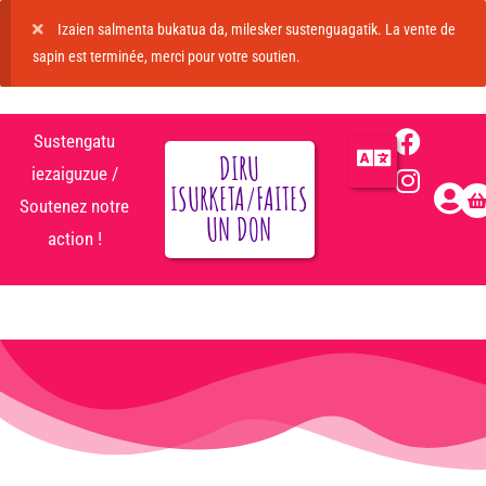
Izaien salmenta bukatua da, milesker sustenguagatik. La vente de
sapin est terminée, merci pour votre soutien.
Sustengatu
DIRU
iezaiguzue /
ISURKETA/FAITES
Soutenez notre
UN DON
action !