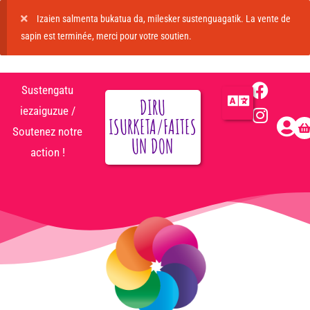
Izaien salmenta bukatua da, milesker sustenguagatik. La vente de
sapin est terminée, merci pour votre soutien.
Sustengatu
DIRU
iezaiguzue /
ISURKETA/FAITES
Soutenez notre
UN DON
action !