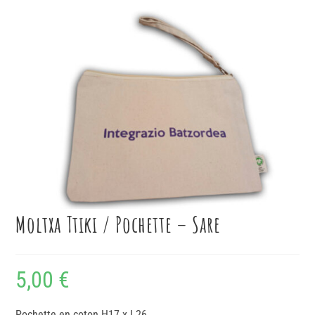
Moltxa Ttiki / Pochette – Sare
5,00
€
Pochette en coton H17 x L26