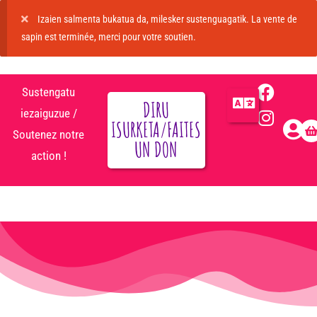
Izaien salmenta bukatua da, milesker sustenguagatik. La vente de
sapin est terminée, merci pour votre soutien.
Sustengatu
DIRU
iezaiguzue /
ISURKETA/FAITES
Soutenez notre
UN DON
action !