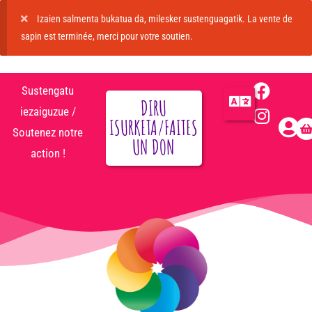
Izaien salmenta bukatua da, milesker sustenguagatik. La vente de
sapin est terminée, merci pour votre soutien.
Sustengatu
DIRU
iezaiguzue /
ISURKETA/FAITES
Soutenez notre
UN DON
action !