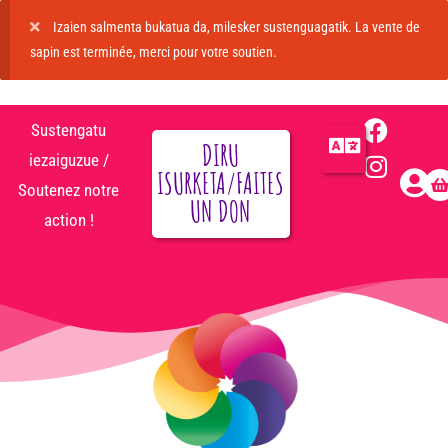
Izaien salmenta bukatua da, milesker sustenguagatik. La vente de
sapin est terminée, merci pour votre soutien.
Sustengatu
DIRU
iezaiguzue /
ISURKETA/FAITES
Soutenez notre
UN DON
action !