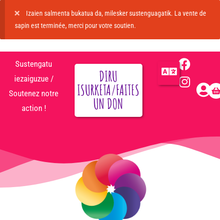
Izaien salmenta bukatua da, milesker sustenguagatik. La vente de
sapin est terminée, merci pour votre soutien.
Sustengatu
DIRU
iezaiguzue /
ISURKETA/FAITES
Soutenez notre
UN DON
action !