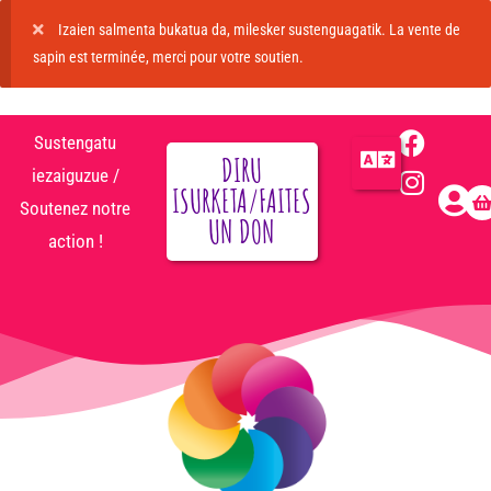
Izaien salmenta bukatua da, milesker sustenguagatik. La vente de
sapin est terminée, merci pour votre soutien.
Sustengatu
DIRU
iezaiguzue /
ISURKETA/FAITES
Soutenez notre
UN DON
action !