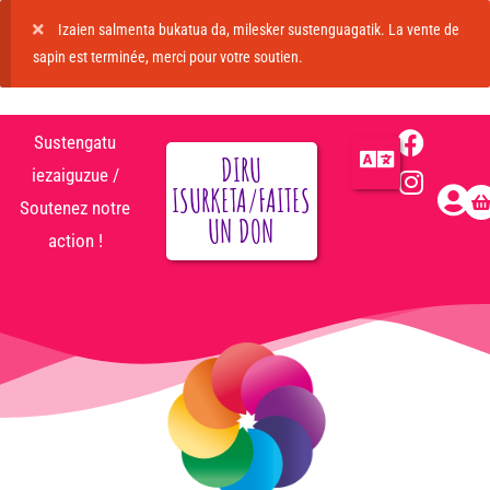
Izaien salmenta bukatua da, milesker sustenguagatik. La vente de
sapin est terminée, merci pour votre soutien.
Sustengatu
DIRU
iezaiguzue /
ISURKETA/FAITES
Soutenez notre
UN DON
action !