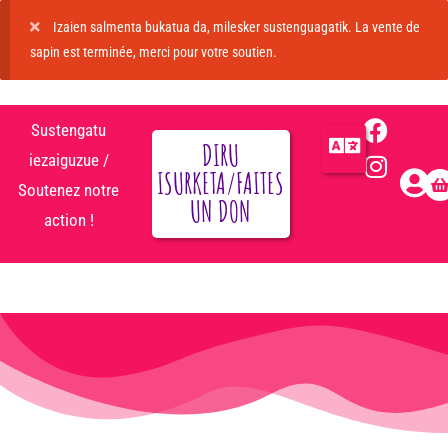
Izaien salmenta bukatua da, milesker sustenguagatik. La vente de
sapin est terminée, merci pour votre soutien.
Sustengatu
DIRU
iezaiguzue /
ISURKETA/FAITES
Soutenez notre
UN DON
action !