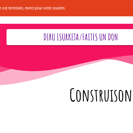
 est terminée, merci pour votre soutien.
DIRU ISURKETA/FAITES UN DON
Construisons