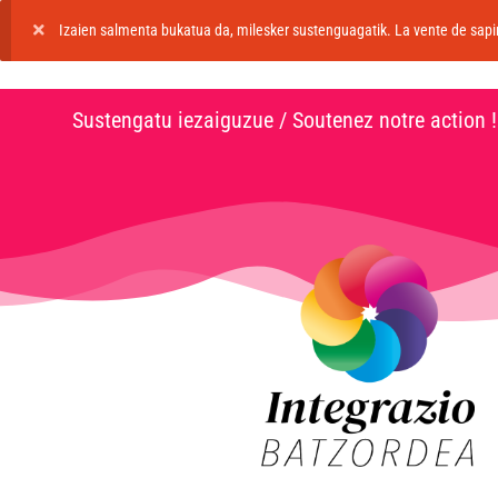
Izaien salmenta bukatua da, milesker sustenguagatik. La vente de sapin
Sustengatu iezaiguzue / Soutenez notre action !