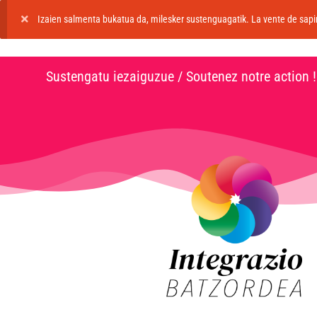
Izaien salmenta bukatua da, milesker sustenguagatik. La vente de sapin
Sustengatu iezaiguzue / Soutenez notre action !