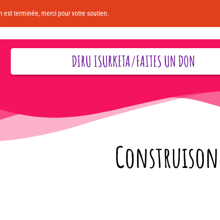
 est terminée, merci pour votre soutien.
DIRU ISURKETA/FAITES UN DON
Construisons