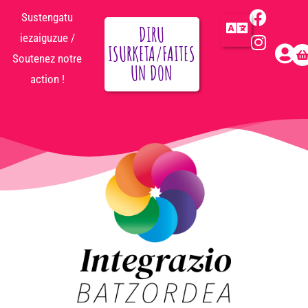
Sustengatu
DIRU
iezaiguzue /
ISURKETA/FAITES
Soutenez notre
UN DON
action !